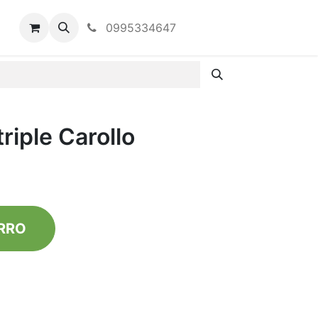
0995334647
riple Carollo
R​RO