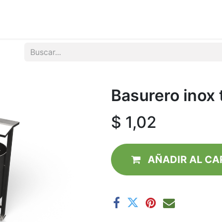
tos
Noticias
Contactenos
Basurero inox t
$
1,02
AÑADIR AL CA