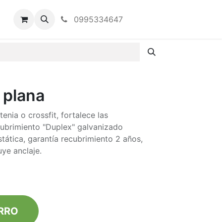
0995334647
 plana
tenia o crossfit, fortalece las
ubrimiento "Duplex" galvanizado
ostática, garantía recubrimiento 2 años,
uye anclaje.
R​RO