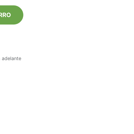
R​RO
 adelante