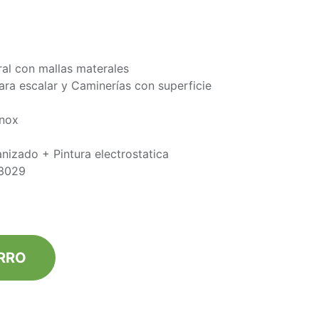
ral con mallas materales
ra escalar y Caminerías con superficie
inox
nizado + Pintura electrostatica
 3029
R​RO