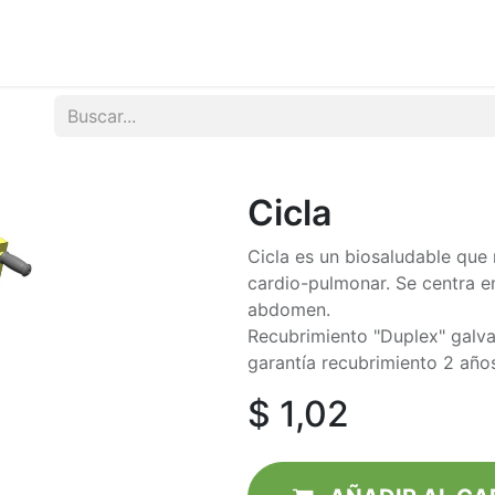
tos
Noticias
Contactenos
Cicla
Cicla es un biosaludable que
cardio-pulmonar. Se centra en 
abdomen.
Recubrimiento "Duplex" galvan
garantía recubrimiento 2 año
$
1,02